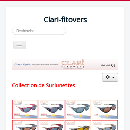
Clari-fitovers
Rechercher
Basculer
la
navigation
Accueil
Collection
Clips
Collection de Surlunettes
Technologie
Bon de commande
Contactez-nous
Catalogues