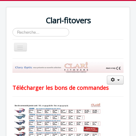
Clari-fitovers
Rechercher
Basculer
la
navigation
Accueil
Collection
Clips
Télécharger les bons de commandes
Technologie
Bon de commande
Contactez-nous
Catalogues